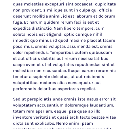
quas molestias excepturi sint occaecati cupiditate
non provident, similique sunt in culpa qui officia
deserunt mollitia animi, id est laborum et dolorum
fuga. Et harum quidem rerum facilis est et
expedita distinctio. Nam libero tempore, cum
soluta nobis est eligendi optio cumque nihil
impedit quo minus id quod maxime placeat facere
possimus, omnis voluptas assumenda est, omnis
dolor repellendus. Temporibus autem quibusdam
et aut officiis debitis aut rerum necessitatibus
saepe eveniet ut et voluptates repudiandae sint et
molestiae non recusandae. Itaque earum rerum hic
tenetur a sapiente delectus, ut aut reiciendis
voluptatibus maiores alias consequatur aut
perferendis doloribus asperiores repellat.
Sed ut perspiciatis unde omnis iste natus error sit
voluptatem accusantium doloremque laudantium,
totam rem aperiam, eaque ipsa quae ab illo
inventore veritatis et quasi architecto beatae vitae
dicta sunt explicabo. Nemo enim ipsam