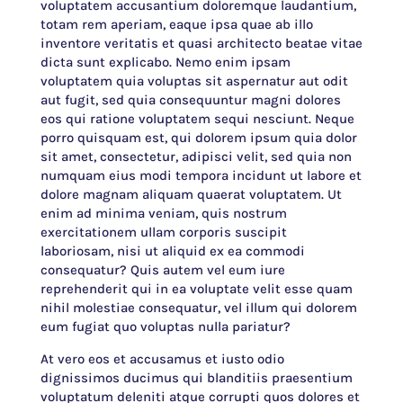
voluptatem accusantium doloremque laudantium,
totam rem aperiam, eaque ipsa quae ab illo
inventore veritatis et quasi architecto beatae vitae
dicta sunt explicabo. Nemo enim ipsam
voluptatem quia voluptas sit aspernatur aut odit
aut fugit, sed quia consequuntur magni dolores
eos qui ratione voluptatem sequi nesciunt. Neque
porro quisquam est, qui dolorem ipsum quia dolor
sit amet, consectetur, adipisci velit, sed quia non
numquam eius modi tempora incidunt ut labore et
dolore magnam aliquam quaerat voluptatem. Ut
enim ad minima veniam, quis nostrum
exercitationem ullam corporis suscipit
laboriosam, nisi ut aliquid ex ea commodi
consequatur? Quis autem vel eum iure
reprehenderit qui in ea voluptate velit esse quam
nihil molestiae consequatur, vel illum qui dolorem
eum fugiat quo voluptas nulla pariatur?
At vero eos et accusamus et iusto odio
dignissimos ducimus qui blanditiis praesentium
voluptatum deleniti atque corrupti quos dolores et