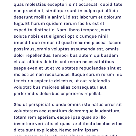
quas molestias excepturi sint occaecati cupiditate
non provident, similique sunt in culpa qui officia
deserunt mollitia animi, id est laborum et dolorum
fuga. Et harum quidem rerum facilis est et
expedita distinctio. Nam libero tempore, cum
soluta nobis est eligendi optio cumque nihil
impedit quo minus id quod maxime placeat facere
possimus, omnis voluptas assumenda est, omnis
dolor repellendus. Temporibus autem quibusdam
et aut officiis debitis aut rerum necessitatibus
saepe eveniet ut et voluptates repudiandae sint et
molestiae non recusandae. Itaque earum rerum hic
tenetur a sapiente delectus, ut aut reiciendis
voluptatibus maiores alias consequatur aut
perferendis doloribus asperiores repellat.
Sed ut perspiciatis unde omnis iste natus error sit
voluptatem accusantium doloremque laudantium,
totam rem aperiam, eaque ipsa quae ab illo
inventore veritatis et quasi architecto beatae vitae
dicta sunt explicabo. Nemo enim ipsam