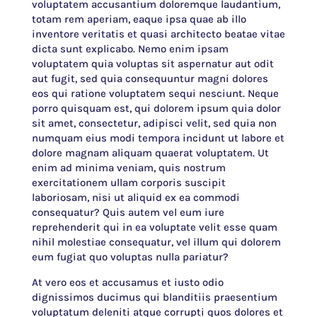
voluptatem accusantium doloremque laudantium,
totam rem aperiam, eaque ipsa quae ab illo
inventore veritatis et quasi architecto beatae vitae
dicta sunt explicabo. Nemo enim ipsam
voluptatem quia voluptas sit aspernatur aut odit
aut fugit, sed quia consequuntur magni dolores
eos qui ratione voluptatem sequi nesciunt. Neque
porro quisquam est, qui dolorem ipsum quia dolor
sit amet, consectetur, adipisci velit, sed quia non
numquam eius modi tempora incidunt ut labore et
dolore magnam aliquam quaerat voluptatem. Ut
enim ad minima veniam, quis nostrum
exercitationem ullam corporis suscipit
laboriosam, nisi ut aliquid ex ea commodi
consequatur? Quis autem vel eum iure
reprehenderit qui in ea voluptate velit esse quam
nihil molestiae consequatur, vel illum qui dolorem
eum fugiat quo voluptas nulla pariatur?
At vero eos et accusamus et iusto odio
dignissimos ducimus qui blanditiis praesentium
voluptatum deleniti atque corrupti quos dolores et