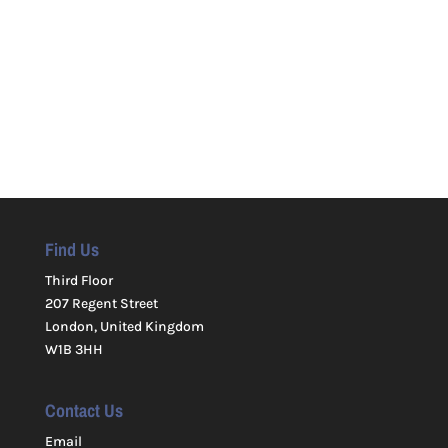
Find Us
Third Floor
207 Regent Street
London, United Kingdom
W1B 3HH
Contact Us
Email