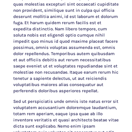
quas molestias excepturi sint occaecati cupiditate
non provident, similique sunt in culpa qui officia
deserunt mollitia animi, id est laborum et dolorum
fuga. Et harum quidem rerum facilis est et
expedita distinctio. Nam libero tempore, cum
soluta nobis est eligendi optio cumque nihil
impedit quo minus id quod maxime placeat facere
possimus, omnis voluptas assumenda est, omnis
dolor repellendus. Temporibus autem quibusdam
et aut officiis debitis aut rerum necessitatibus
saepe eveniet ut et voluptates repudiandae sint et
molestiae non recusandae. Itaque earum rerum hic
tenetur a sapiente delectus, ut aut reiciendis
voluptatibus maiores alias consequatur aut
perferendis doloribus asperiores repellat.
Sed ut perspiciatis unde omnis iste natus error sit
voluptatem accusantium doloremque laudantium,
totam rem aperiam, eaque ipsa quae ab illo
inventore veritatis et quasi architecto beatae vitae
dicta sunt explicabo. Nemo enim ipsam