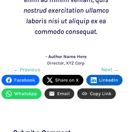
nostrud exercitation ullamco
laboris nisi ut aliquip ex ea
commodo consequat.
- Author Name Here
Director
,
XYZ Corp
←
Previous
Next
→
Facebook
Share on X
LinkedIn
WhatsApp
Email
Copy Link