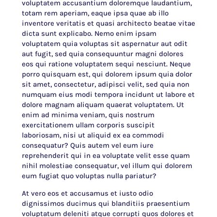
voluptatem accusantium doloremque laudantium,
totam rem aperiam, eaque ipsa quae ab illo
inventore veritatis et quasi architecto beatae vitae
dicta sunt explicabo. Nemo enim ipsam
voluptatem quia voluptas sit aspernatur aut odit
aut fugit, sed quia consequuntur magni dolores
eos qui ratione voluptatem sequi nesciunt. Neque
porro quisquam est, qui dolorem ipsum quia dolor
sit amet, consectetur, adipisci velit, sed quia non
numquam eius modi tempora incidunt ut labore et
dolore magnam aliquam quaerat voluptatem. Ut
enim ad minima veniam, quis nostrum
exercitationem ullam corporis suscipit
laboriosam, nisi ut aliquid ex ea commodi
consequatur? Quis autem vel eum iure
reprehenderit qui in ea voluptate velit esse quam
nihil molestiae consequatur, vel illum qui dolorem
eum fugiat quo voluptas nulla pariatur?
At vero eos et accusamus et iusto odio
dignissimos ducimus qui blanditiis praesentium
voluptatum deleniti atque corrupti quos dolores et