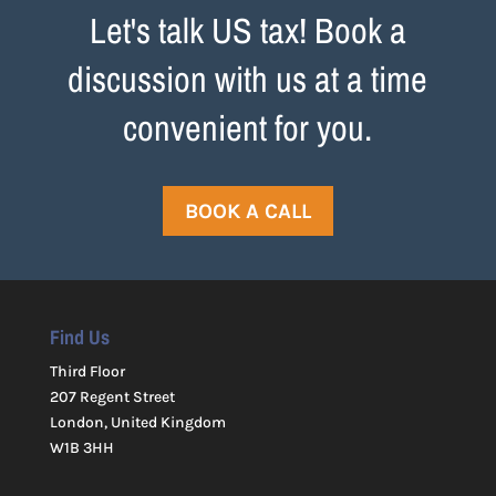
Let's talk US tax! Book a
discussion with us at a time
convenient for you.
BOOK A CALL
Find Us
Third Floor
207 Regent Street
London, United Kingdom
W1B 3HH