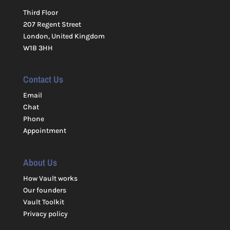
Third Floor
207 Regent Street
London, United Kingdom
W1B 3HH
Contact Us
Email
Chat
Phone
Appointment
About Us
How Vault works
Our founders
Vault Toolkit
Privacy policy